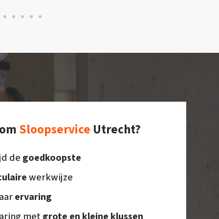
rom
Sloopservice
Utrecht?
ijd de
goedkoopste
culaire
werkwijze
jaar
ervaring
aring met
grote en kleine klussen