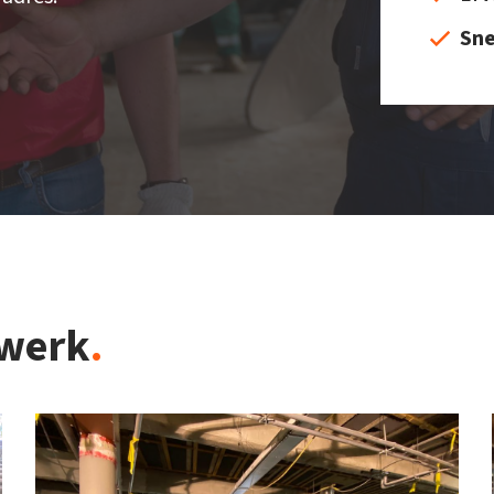
Sne
 werk
.