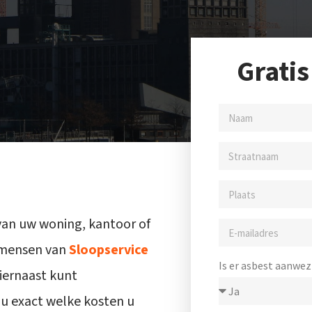
Gratis
van uw woning, kantoor of
kmensen van
Sloopservice
Is er asbest aanwez
hiernaast kunt
 u exact welke kosten u