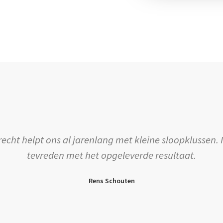
oots beloven, maar het ook waarmaken. Super goed g
mannen!
P. Hoekstra