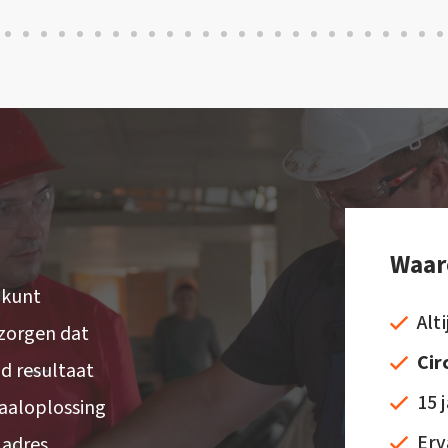
Waa
 kunt
Alt
 zorgen dat
Cir
d resultaat
15 
taaloplossing
Erv
 adres.