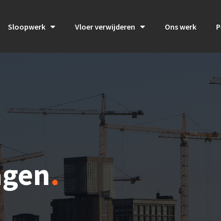
Sloopwerk
Vloer verwijderen
Ons werk
P
agen
.