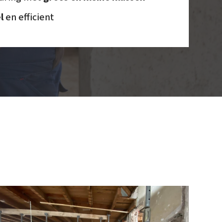
l
en efficient