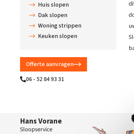
di
Huis slopen
d
Dak slopen
Woning strippen
uw
Keuken slopen
Sl
ba
Offerte aanvragen
06 - 52 84 93 31
Hans Vorane
Sloopservice