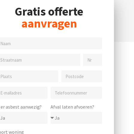
Gratis offerte
aanvragen
s er asbest aanwezig?
Afval laten afvoeren?
oort woning