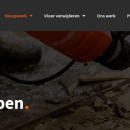
Sloopwerk
Vloer verwijderen
Ons werk
P
pen
.