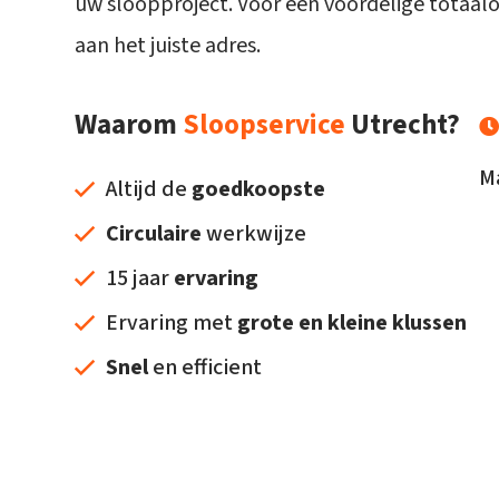
uw sloopproject. Voor een voordelige totaalo
aan het juiste adres.
Waarom
Sloopservice
Utrecht?
M
Altijd de
goedkoopste
Circulaire
werkwijze
15 jaar
ervaring
Ervaring met
grote en kleine klussen
Snel
en efficient