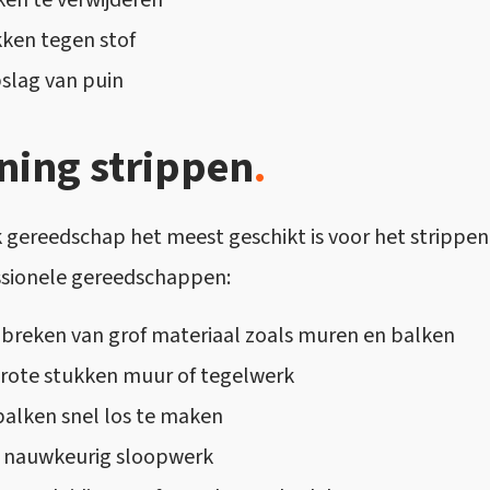
ken te verwijderen
kken tegen stof
pslag van puin
ning strippen
.
 gereedschap het meest geschikt is voor het strippe
ssionele gereedschappen:
f breken van grof materiaal zoals muren en balken
 grote stukken muur of tegelwerk
balken snel los te maken
n nauwkeurig sloopwerk