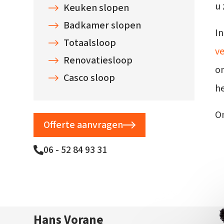
u 
Keuken slopen
Badkamer slopen
In
Totaalsloop
ve
Renovatiesloop
o
Casco sloop
he
On
Offerte aanvragen
06 - 52 84 93 31
Hans Vorane