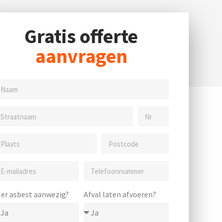
Gratis offerte
aanvragen
s er asbest aanwezig?
Afval laten afvoeren?